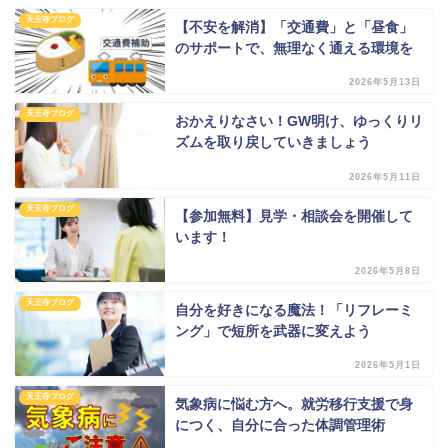
天王寺ブログ
【不安を解消】「交通費」と「昼食」
のサポートで、無理なく通える環境を
2026年5月13日
天王寺ブログ
おかえりなさい！GW明け、ゆっくりリ
ズムを取り戻していきましょう
2026年5月11日
天王寺ブログ
【参加無料】見学・相談会を開催して
います！
2026年5月8日
天王寺ブログ
自分を好きになる魔法！「リフレーミ
ング」で短所を武器に変えよう
2026年5月1日
天王寺ブログ
気象病に悩む方へ。就労移行支援で身
につく、自分に合った体調管理術