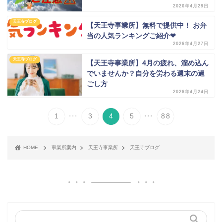
2026年4月29日
天王寺ブログ
【天王寺事業所】無料で提供中！ お弁
当の人気ランキングご紹介❤
2026年4月27日
天王寺ブログ
【天王寺事業所】4月の疲れ、溜め込ん
でいませんか？自分を労わる週末の過
ごし方
2026年4月24日
...
...
1
3
4
5
88
HOME
事業所案内
天王寺事業所
天王寺ブログ