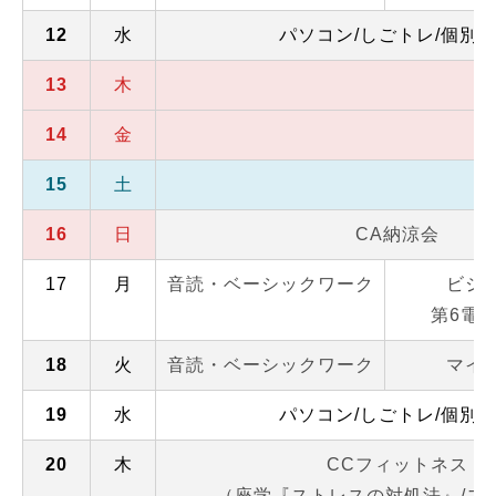
12
水
パソコン/しごトレ/個別
13
木
14
金
15
土
16
日
CA納涼会
17
月
音読・ベーシックワーク
ビジ
第6電
18
火
音読・ベーシックワーク
マイ
19
水
パソコン/しごトレ/個別
20
木
CCフィットネス
（座学『ストレスの対処法』/ス