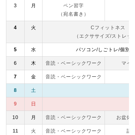
3
月
ペン習字
自
（宛名書き）
4
火
Cフィットネス
（エクササイズ/ストレッ
5
水
パソコン/しごトレ/個別
6
木
音読・ベーシックワーク
マイ
7
金
音読・ベーシックワーク
身
8
土
9
日
10
月
音読・ベーシックワーク
お盆休
11
火
音読・ベーシックワーク
語