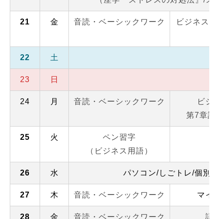
21
金
音読・ベーシックワーク
ビジネスコ
22
土
23
日
24
月
音読・ベーシックワーク
ビジ
第7章訪
25
火
ペン習字
避
（ビジネス用語）
26
水
パソコン/しごトレ/個別
27
木
音読・ベーシックワーク
マイ
28
金
音読・ベーシックワーク
語