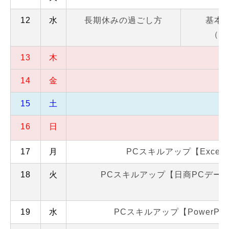
12
水
長期休みの過ごし方
基本
（個
13
木
14
金
15
土
16
日
17
月
PCスキルアップ【Excel
18
火
PCスキルアップ【日商PCデー
19
水
PCスキルアップ【PowerPoi