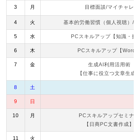
3
月
目標面談/マイチャレ
4
火
基本的労働習慣（個人視聴）/目
5
水
PCスキルアップ【知識・操
6
木
PCスキルアップ【Word
7
金
生成AI利用活用術
【仕事に役立つ文章生成
8
土
9
日
10
月
PCスキルアップセミナー
【日商PC文書作成】
11
火