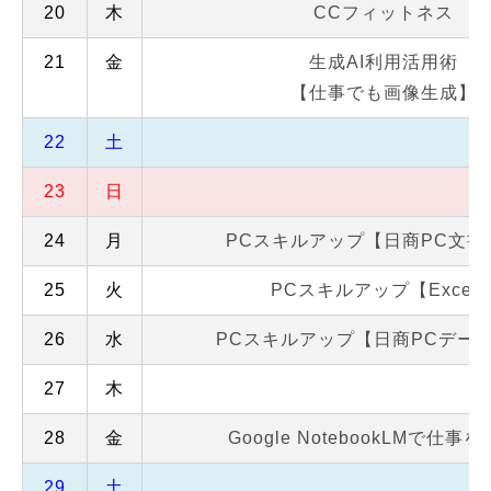
20
木
CCフィットネス
21
金
生成AI利用活用術
【仕事でも画像生成】
22
土
23
日
24
月
PCスキルアップ【日商PC文書
25
火
PCスキルアップ【Excel
26
水
PCスキルアップ【日商PCデー
27
木
28
金
Google NotebookLMで仕事
29
土