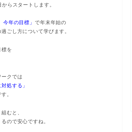
日からスタートします。
 今年の目標」
で年末年始の
の過ごし方について学びます。
目標を
ワークでは
に対処する」
です。
り組むと、
きるので安心ですね。