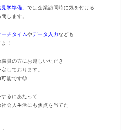
業見学準備」
では企業訪問時に気を付ける
訪問します。
サーチタイム
や
データ入力
なども
すよ！
の職員の方にお越しいただき
予定しております。
加可能です◎
をするにあたって
の社会人生活にも焦点を当てた