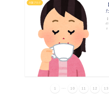
大阪ブログ
【
の
ょ
...
1
10
11
12
13