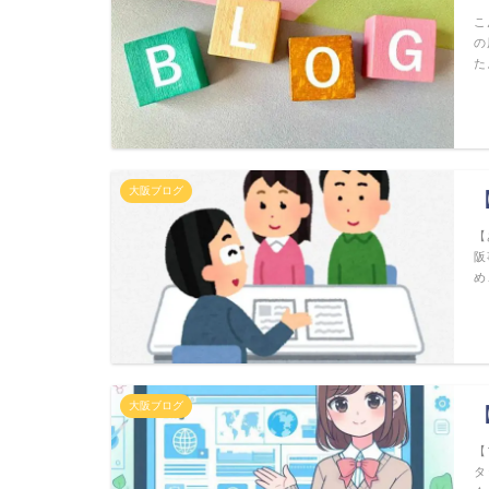
こ
の
た
大阪ブログ
【
阪
め
大阪ブログ
【
タ