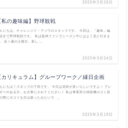
2025年3月26日
【私の趣味編】野球観戦
んにちは。チャレンジド・アソウのスタッフです。 今回は、「趣味」編
続きで野球観戦です。 私は阪神ファンでシーズン中にはよく見に行きま
。 先々週の土曜日、新し …
2025年3月24日
【カリキュラム】グループワーク／縁日企画
んにちは！スタッフの下田です。 今日は花粉が多いらしいですよ～ アレ
ギーのある方、お大事にされてください！ 私は事業所の掃除機のゴミ捨
の際にホコリを沢山吸ったみたいで …
2025年3月18日