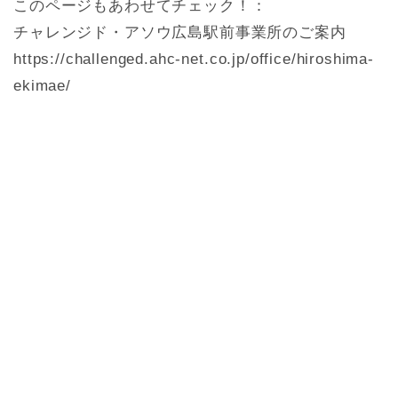
このページもあわせてチェック！：
チャレンジド・アソウ広島駅前事業所のご案内
https://challenged.ahc-net.co.jp/office/hiroshima-
ekimae/
#チャレンジド・アソウ #チャレンジドアソウ #就労
移行支援事業所 #就労移行移行支援 #チャレンジド
アソウ広島駅前 #チャレンジド・アソウ広島駅前事
業所 #広島 #広島駅 #稲荷町 #障害者 #障がい者 #就
労 #就活 #再就職 #就職活動 #就労相談 #ハローワー
ク #仕事 #発達障害 #精神障害 #身体障害 #知的障害
#不安障害 #適応障害 #双極性障害 #自閉症 #自閉症
スペクトラム症候群 #難病 #統合失調症 #鬱病 #う
つ #うつ病 #躁うつ病 #アスペルガー #ADHD #ASD
#LD #注意欠如多動症”