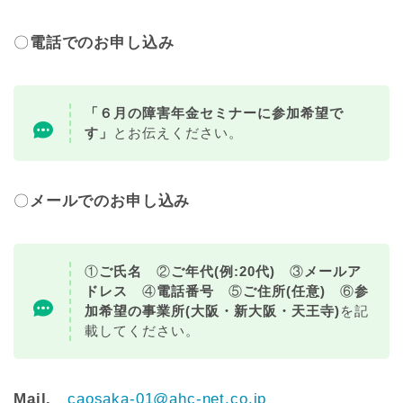
〇
電話でのお申し込み
「６月の障害年金セミナーに参加希望で
す」
とお伝えください。
〇
メールでのお申し込み
①
ご氏名
②
ご年代(例:20代)
③
メールア
ドレス
④
電話番号
⑤
ご住所(任意)
⑥
参
加希望の事業所(大阪・新大阪・天王寺)
を記
載してください。
Mail.
caosaka-01@ahc-net.co.jp