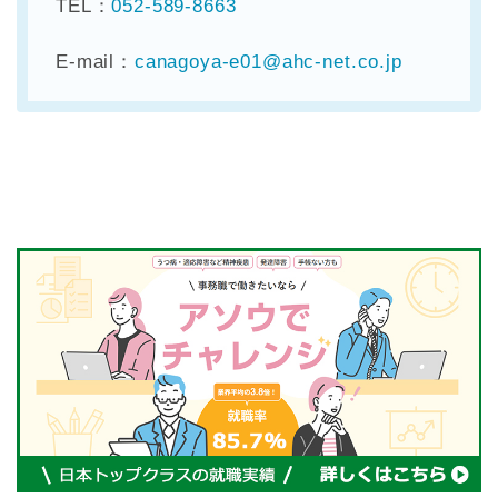
TEL：
052-589-8663
E-mail：
canagoya-e01@ahc-net.co.jp