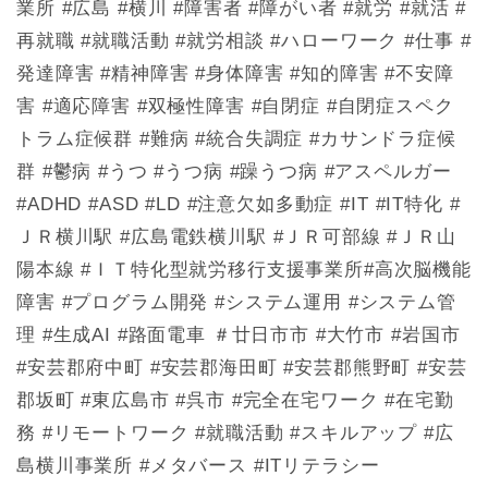
業所 #広島 #横川 #障害者 #障がい者 #就労 #就活 #
再就職 #就職活動 #就労相談 #ハローワーク #仕事 #
発達障害 #精神障害 #身体障害 #知的障害 #不安障
害 #適応障害 #双極性障害 #自閉症 #自閉症スペク
トラム症候群 #難病 #統合失調症 #カサンドラ症候
群 #鬱病 #うつ #うつ病 #躁うつ病 #アスペルガー
#ADHD #ASD #LD #注意欠如多動症 #IT #IT特化 #
ＪＲ横川駅 #広島電鉄横川駅 #ＪＲ可部線 #ＪＲ山
陽本線 #ＩＴ特化型就労移行支援事業所#高次脳機能
障害 #プログラム開発 #システム運用 #システム管
理 #生成AI #路面電車 ＃廿日市市 #大竹市 #岩国市
#安芸郡府中町 #安芸郡海田町 #安芸郡熊野町 #安芸
郡坂町 #東広島市 #呉市 #完全在宅ワーク #在宅勤
務 #リモートワーク #就職活動 #スキルアップ #広
島横川事業所 #メタバース #ITリテラシー