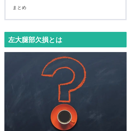
まとめ
左大腿部欠損とは